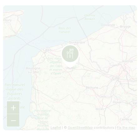
Map is loading...
+
−
Leaflet
| ©
OpenStreetMap
contributors |
Fix the map