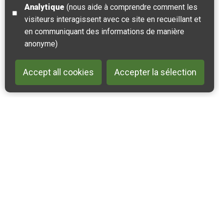
−
Analytique
(nous aide à comprendre comment les
visiteurs interagissent avec ce site en recueillant et
Leaflet
| ©
OpenStreetMap
contributors |
Fix the map
en communiquant des informations de manière
anonyme)
Accept all cookies
Accepter la sélection
Back to 
Contactez-nous
Suivez-nous sur Instagram