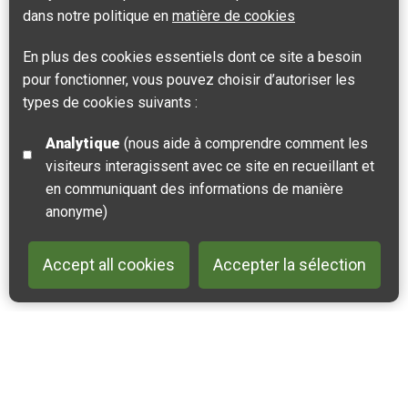
dans notre politique en
matière de cookies
En plus des cookies essentiels dont ce site a besoin
pour fonctionner, vous pouvez choisir d’autoriser les
La colonne de la grande armée
types de cookies suivants :
Analytique
(nous aide à comprendre comment les
PATRIMOINE CULTUREL
ART ET CULTURE
visiteurs interagissent avec ce site en recueillant et
La Colonne de la Grande Armée est un monument
en communiquant des informations de manière
emblématique érigé entre 1804 et 1824 en l’honneur de
anonyme)
Napoléon Bonaparte.
Accept all cookies
Accepter la sélection
Boulogne-sur-Mer, Wimille
Back to 