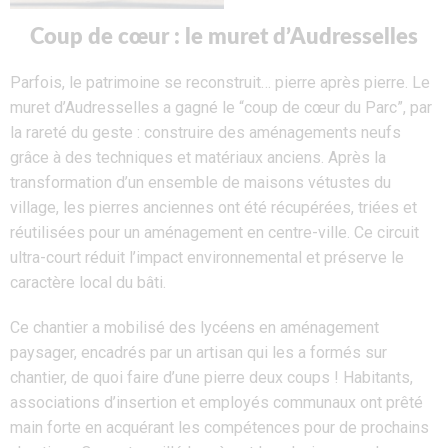
Coup de cœur : le muret d’Audresselles
Parfois, le patrimoine se reconstruit… pierre après pierre.
Le
muret d’Audresselles a gagné le “coup de cœur du Parc”, par
la rareté du geste : construire des aménagements neufs
grâce à
des techniques et matériaux anciens. Après la
transformation
d’un ensemble
de maisons vétustes
du
village
, les pierres anciennes ont été
récupérées
,
triées
et
réutilisées pour un aménagement
en centre-ville
.
Ce circuit
ultra-court réduit l’impact environnemental et préserve le
caractère local du bâti.
Ce chantier a mobilisé des lycéens en aménagement
paysager,
encadrés par un artisan qui
les a formés sur
chantier
, de quoi faire
d’
une pierre deux coups !
Habitants,
associations d’insertion et employés communaux ont prêté
main forte
en acqu
érant les compétences pour de prochains