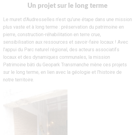
Un projet sur le long terme
Le muret d’Audresselles n’est qu’un
e
étape dans une
mission
plus
vaste
et
à long terme
:
préservation du patrimoine en
pierre
,
construction-
réhabilitation en terre crue,
sensibilisation aux ressources
et savoir-faire locaux
!
Avec
l’appui
du Parc
n
aturel
r
égional
,
des acteurs associatifs
locaux et des dynamiques communales
, la
m
ission
P
atrimoine bâti du
Geopark
Transmanche mène ces projets
sur le long terme, en lien avec la géologie et l’histoire de
notre territoire.