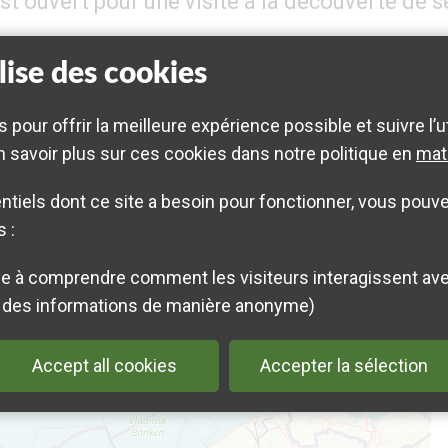
 est ouvert pour une visite à la découverte de s
lise des cookies
s pour offrir la meilleure expérience possible et suivre l’u
 savoir plus sur ces cookies dans notre politique en
mat
Mar 2025
14h
Landrethun-
tiels dont ce site a besoin pour fonctionner, vous pouvez
 :
GRATUIT SUR INSCRIPTION
AU 03 21 87 90 90 OU INFO@PARC-OPALE.FR
des informations de manière anonyme)
Accept all cookies
Accepter la sélection