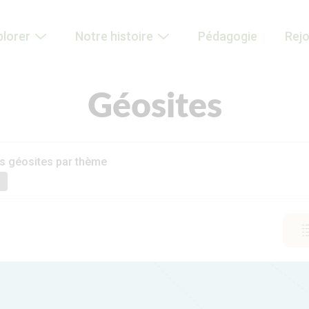
plorer
Notre histoire
Pédagogie
Rej
Géosites
les géosites par thème