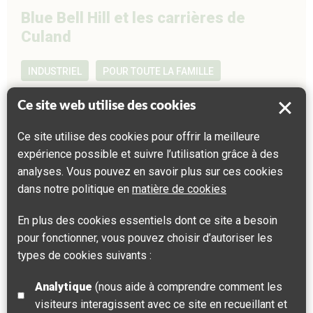
Blue Bell Hill et les carrières de
Culand
INDUSTRIEL
POUR TOUTE LA FAMILLE
ESPACES OUVERTS
Ce site web utilise des cookies
Le site de Blue Bell Hill – Un point de vue exceptionnel
Ce site utilise des cookies pour offrir la meilleure
sur la vallée de la Medway et le Weald
expérience possible et suivre l’utilisation grâce à des
analyses. Vous pouvez en savoir plus sur ces cookies
Maidstone
dans notre politique en
matière de cookies
En plus des cookies essentiels dont ce site a besoin
pour fonctionner, vous pouvez choisir d’autoriser les
types de cookies suivants :
Analytique
(nous aide à comprendre comment les
visiteurs interagissent avec ce site en recueillant et